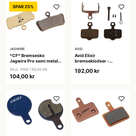
SPAR 25%
JAGWIRE
AVID
*CF* Bremsesko
Avid Elixir
Jagwire Pro semi metal
bremseklodser -
Sram Guide
Organisk type
VEJL. PRIS 139,00 KR
192,00 kr
Ultimate/RCS/RS/R -
104,00 kr
Avid Trail