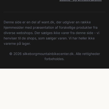
Denne side er en del af want.dk, der udgiver en række
hjemmesider med præsentation af forskellige produkter fra
diverse webshops. Der sælges ikke varer fra denne side - vi
henviser til de shops, som sælger varen. Vi har heller ikke
varerne på lager.
© 2026 silkeborgmountainbikecenter.dk. Alle rettigheder
forbeholdes.