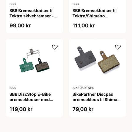
BBB
BBB
BBB Bremseklodser til
BBB Bremseklodser til
Tektro skivebremser -
Tektro/Shimano
IOX, Lyra og Novela
skivebremser - Deore -
99,00 kr
111,00 kr
Aquila
BBB
BIKEPARTNER
BBB DiscStop E-Bike
BikePartner Discpad
bremseklodser med
bremseklods til Shimano
5mm organisk
skivebremse
119,00 kr
79,00 kr
belægning særligt til
M515/525/465/475/495
elcykler - Tektro Auriga