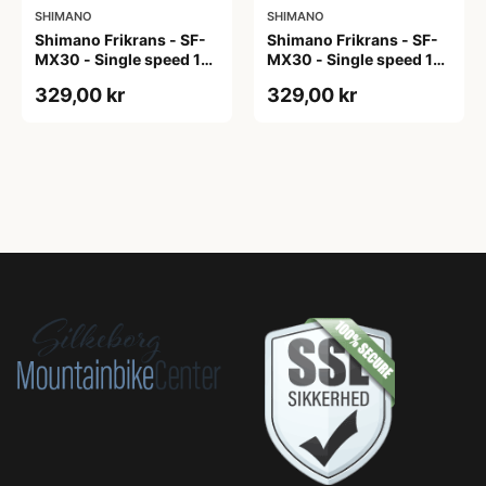
SHIMANO
SHIMANO
Shimano Frikrans - SF-
Shimano Frikrans - SF-
MX30 - Single speed 16
MX30 - Single speed 17
tands med gevind -
tands med gevind -
329,00 kr
329,00 kr
3/32"
3/32"