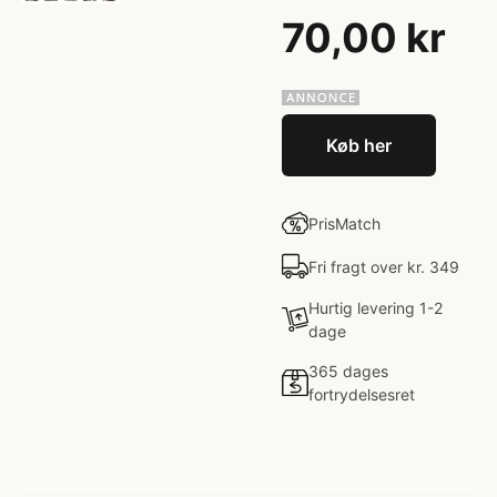
70,00 kr
Køb her
PrisMatch
Fri fragt over kr. 349
Hurtig levering 1-2
dage
365 dages
fortrydelsesret