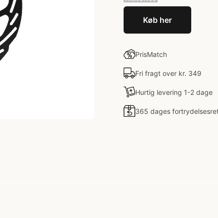
Køb her
PrisMatch
Fri fragt over kr. 349
Hurtig levering 1-2 dage
365 dages fortrydelsesre