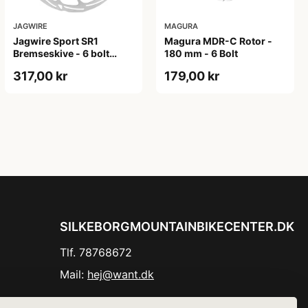
JAGWIRE
MAGURA
Jagwire Sport SR1
Magura MDR-C Rotor -
Bremseskive - 6 bolt
180 mm - 6 Bolt
montering - 220 mm
317,00 kr
179,00 kr
SILKEBORGMOUNTAINBIKECENTER.DK
Tlf. 78768672
Mail:
hej@want.dk
Cookie- og privatlivspolitik