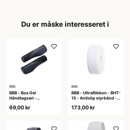
Du er måske interesseret i
BBB
BBB
BBB - Boa Gel
BBB - UltraRibbon - BHT-
Håndtagsæt -
15 - Antislip styrbånd -
130/130mm - Sort/grå
200x3cm - Hvid
69,00 kr
173,00 kr