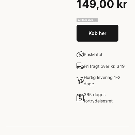
149,00 kr
Køb her
PrisMatch
Fri fragt over kr. 349
Hurtig levering 1-2
dage
365 dages
fortrydelsesret