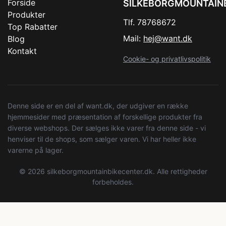
Forside
SILKEBORGMOUNTAIN
Produkter
Tlf. 78768672
Top Rabatter
Mail:
hej@want.dk
Blog
Kontakt
Cookie- og privatlivspolitik
Denne side er en del af want.dk, der udgiver en række
hjemmesider med præsentation af forskellige produkter fra
diverse webshops. Der sælges ikke varer fra denne side - vi
henviser til de shops, som sælger varen. Vi har heller ikke
varerne på lager.
© 2026 silkeborgmountainbikecenter.dk. Alle rettigheder
forbeholdes.