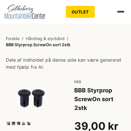
OUTLET
Forside
/
Håndtag & styrbånd
/
BBB Styrprop ScrewOn sort 2stk
Dele af indholdet på denne side kan være genereret
med hjælp fra AI.
BBB
BBB Styrprop
ScrewOn sort
2stk
39,00 kr