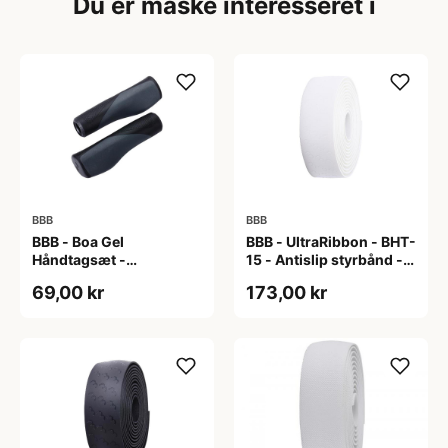
Du er måske interesseret i
BBB
BBB
BBB - Boa Gel
BBB - UltraRibbon - BHT-
Håndtagsæt -
15 - Antislip styrbånd -
130/130mm - Sort/grå
200x3cm - Hvid
69,00 kr
173,00 kr