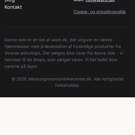
Kontakt
Cookie- og privatlivspolitik
Denne side er en del af want.dk, der udgiver en række
hjemmesider med præsentation af forskellige produkter fra
diverse webshops. Der sælges ikke varer fra denne side - vi
henviser til de shops, som sælger varen. Vi har heller ikke
varerne på lager.
© 2026 silkeborgmountainbikecenter.dk. Alle rettigheder
forbeholdes.