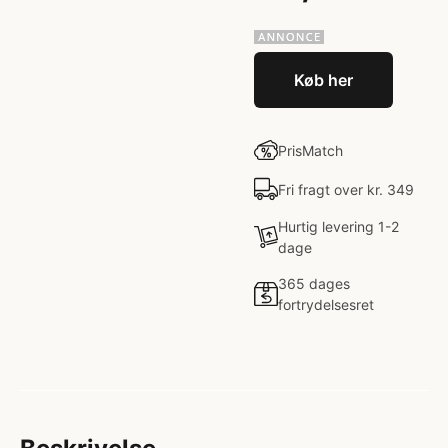
Køb her
PrisMatch
Fri fragt over kr. 349
Hurtig levering 1-2
dage
365 dages
fortrydelsesret