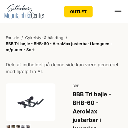
OUTLET
Forside
/
Cykelstyr & håndtag
/
BBB Tri bøjle - BHB-60 - AeroMax justerbar i længden -
m/puder - Sort
Dele af indholdet på denne side kan være genereret
med hjælp fra AI.
BBB
BBB Tri bøjle -
BHB-60 -
AeroMax
justerbar i