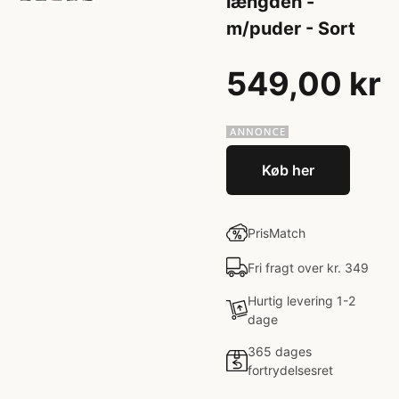
længden -
m/puder - Sort
549,00 kr
Køb her
PrisMatch
Fri fragt over kr. 349
Hurtig levering 1-2
dage
365 dages
fortrydelsesret