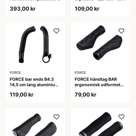
længden - m/puder -
393,00 kr
109,00 kr
Sort
FORCE
FORCE
FORCE bar ends B4.3
FORCE håndtag BAR
14,5 cm lang aluminium
ergonomisk udformet
- mat sort
med locking - Sort
119,00 kr
79,00 kr