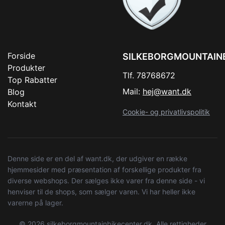
Forside
SILKEBORGMOUNTAIN
Produkter
Tlf. 78768672
Top Rabatter
Mail:
hej@want.dk
Blog
Kontakt
Cookie- og privatlivspolitik
Denne side er en del af want.dk, der udgiver en række
hjemmesider med præsentation af forskellige produkter fra
diverse webshops. Der sælges ikke varer fra denne side - vi
henviser til de shops, som sælger varen. Vi har heller ikke
varerne på lager.
© 2026 silkeborgmountainbikecenter.dk. Alle rettigheder