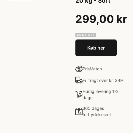
20 kg - Sort
299,00 kr
Køb her
PrisMatch
Fri fragt over kr. 349
Hurtig levering 1-2
dage
365 dages
fortrydelsesret