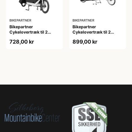
BIKEPARTNER
BIKEPARTNER
Bikepartner
Bikepartner
Cykelovertræk til 2
Cykelovertræk til 2
hjulede ladcykler med
hjulede ladcykler uden
728,00 kr
899,00 kr
kaleche - Vandtæt
kaleche - Vandtæt