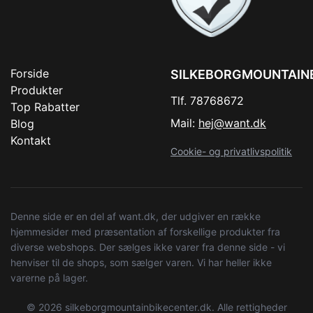
Forside
SILKEBORGMOUNTAIN
Produkter
Tlf. 78768672
Top Rabatter
Mail:
hej@want.dk
Blog
Kontakt
Cookie- og privatlivspolitik
Denne side er en del af want.dk, der udgiver en række
hjemmesider med præsentation af forskellige produkter fra
diverse webshops. Der sælges ikke varer fra denne side - vi
henviser til de shops, som sælger varen. Vi har heller ikke
varerne på lager.
© 2026 silkeborgmountainbikecenter.dk. Alle rettigheder