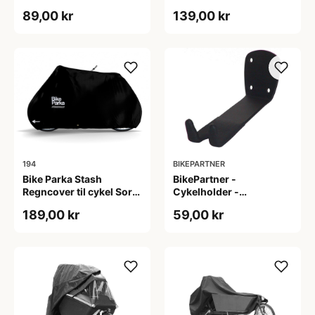
vægophæng
89,00 kr
139,00 kr
194
BIKEPARTNER
Bike Parka Stash
BikePartner -
Regncover til cykel Sort
Cykelholder -
220x140x60 cm
Pedalmodel for
189,00 kr
59,00 kr
vægophæng - Sort