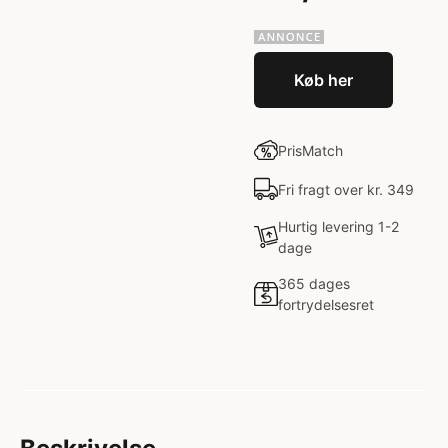
Køb her
PrisMatch
Fri fragt over kr. 349
Hurtig levering 1-2
dage
365 dages
fortrydelsesret