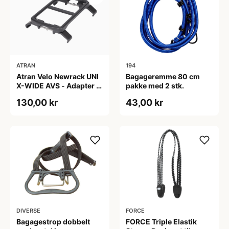
ATRAN
194
Atran Velo Newrack UNI
Bagageremme 80 cm
X-WIDE AVS - Adapter til
pakke med 2 stk.
bagagebærer - 125-165
130,00 kr
43,00 kr
mm - Sort
DIVERSE
FORCE
Bagagestrop dobbelt
FORCE Triple Elastik