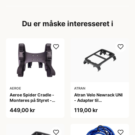
Du er måske interesseret i
AEROE
ATRAN
Aeroe Spider Cradle -
Atran Velo Newrack UNI
Monteres på Styret -
- Adapter til
Sort
bagagebærer - 90-135
449,00 kr
119,00 kr
mm - Sort