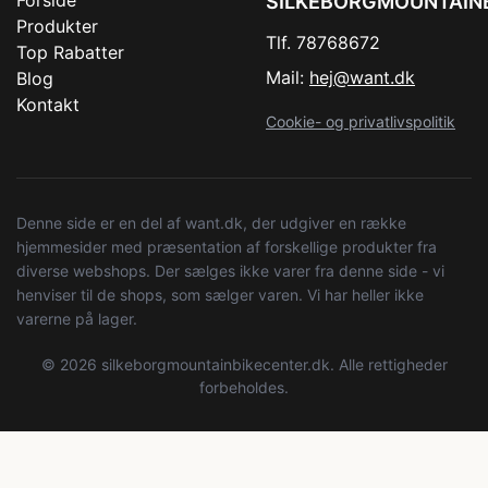
SILKEBORGMOUNTAIN
Produkter
Tlf. 78768672
Top Rabatter
Mail:
hej@want.dk
Blog
Kontakt
Cookie- og privatlivspolitik
Denne side er en del af want.dk, der udgiver en række
hjemmesider med præsentation af forskellige produkter fra
diverse webshops. Der sælges ikke varer fra denne side - vi
henviser til de shops, som sælger varen. Vi har heller ikke
varerne på lager.
© 2026 silkeborgmountainbikecenter.dk. Alle rettigheder
forbeholdes.