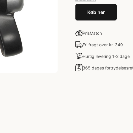
Køb her
PrisMatch
Fri fragt over kr. 349
Hurtig levering 1-2 dage
365 dages fortrydelsesre