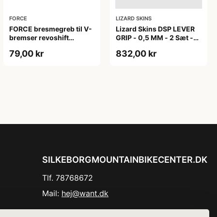
FORCE
LIZARD SKINS
FORCE bresmegreb til V-
Lizard Skins DSP LEVER
bremser revoshift
GRIP - 0,5 MM - 2 Sæt -
aluminium sort
CRIMSON RED
79,00 kr
832,00 kr
SILKEBORGMOUNTAINBIKECENTER.DK
Tlf. 78768672
Mail:
hej@want.dk
Cookie- og privatlivspolitik