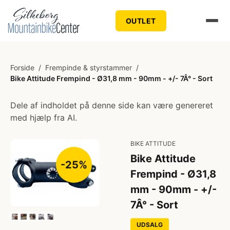
OUTLET
Forside
/
Frempinde & styrstammer
/
Bike Attitude Frempind - Ø31,8 mm - 90mm - +/- 7Â° - Sort
Dele af indholdet på denne side kan være genereret
med hjælp fra AI.
BIKE ATTITUDE
Bike Attitude
-25%
Frempind - Ø31,8
mm - 90mm - +/-
7Â° - Sort
UDSALG