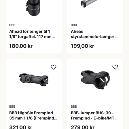
BBB
BBB
Ahead forlænger til 1
Ahead
1/8" forgaffel. 117 mm
styrstammeforlænger
høj. Matsort.
BHP-21
180,00 kr
199,00 kr
BBB
BBB
BBB HighSix Frempind
BBB Jumper BHS-39 -
35 mm 1 1/8 (Frempind
Frempind - E-bike/MTB -
længde: 90 mm)"
40 mm - Ø35 mm - Sort
321,00 kr
279,00 kr