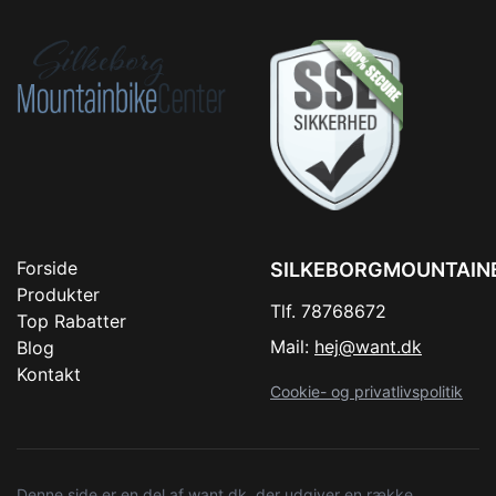
Forside
SILKEBORGMOUNTAIN
Produkter
Tlf. 78768672
Top Rabatter
Mail:
hej@want.dk
Blog
Kontakt
Cookie- og privatlivspolitik
Denne side er en del af want.dk, der udgiver en række