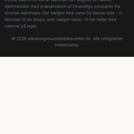
hjemmesider med præsentation af forskellige produkter fra
diverse webshops. Der sælges ikke varer fra denne side - vi
henviser til de shops, som sælger varen. Vi har heller ikke
varerne på lager.
© 2026 silkeborgmountainbikecenter.dk. Alle rettigheder
forbeholdes.