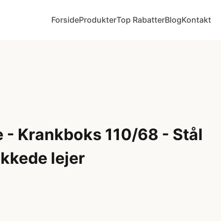
Forside
Produkter
Top Rabatter
Blog
Kontakt
e - Krankboks 110/68 - Stål
kkede lejer