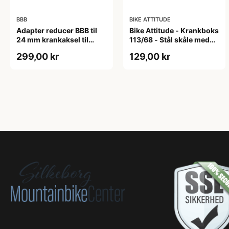
BBB
BIKE ATTITUDE
Adapter reducer BBB til
Bike Attitude - Krankboks
24 mm krankaksel til
113/68 - Stål skåle med
brug i BB30 mm
lukkede lejer
299,00 kr
129,00 kr