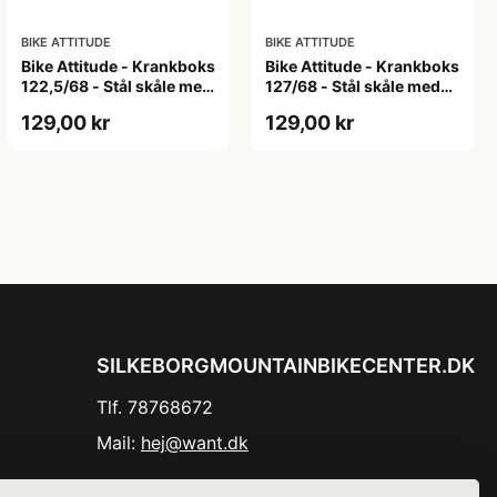
BIKE ATTITUDE
BIKE ATTITUDE
Bike Attitude - Krankboks
Bike Attitude - Krankboks
122,5/68 - Stål skåle med
127/68 - Stål skåle med
lukkede lejer
lukkede lejer
129,00 kr
129,00 kr
SILKEBORGMOUNTAINBIKECENTER.DK
Tlf. 78768672
Mail:
hej@want.dk
Cookie- og privatlivspolitik