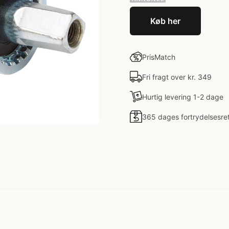
Køb her
PrisMatch
Fri fragt over kr. 349
Hurtig levering 1-2 dage
365 dages fortrydelsesre