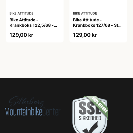
BIKE ATTITUDE
BIKE ATTITUDE
Bike Attitude -
Bike Attitude -
Krankboks 122,5/68 -
Krankboks 127/68 - Stål
Stål skåle med lukkede
skåle med lukkede lejer
129,00 kr
129,00 kr
lejer