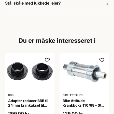
Stål skåle med lukkede lejer?
Du er måske interesseret i
BBB
BIKE ATTITUDE
Adapter reducer BBB til
Bike Attitude -
24 mm krankaksel til
Krankboks 110/68 - Stål
brug i BB30 mm
skåle med lukkede lejer
299,00 kr
129,00 kr