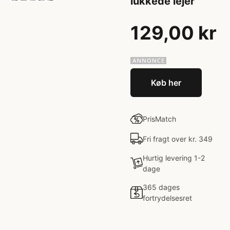
lukkede lejer
129,00 kr
Køb her
PrisMatch
Fri fragt over kr. 349
Hurtig levering 1-2
dage
365 dages
fortrydelsesret