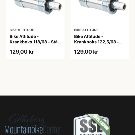
BIKE ATTITUDE
BIKE ATTITUDE
Bike Attitude -
Bike Attitude -
Krankboks 118/68 - Stål
Krankboks 122,5/68 -
skåle med lukkede lejer
Stål skåle med lukkede
129,00 kr
129,00 kr
lejer