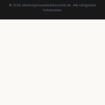
© 2026 silkeborgmountainbikecenter.dk. Alle rettigheder
forbeholdes.