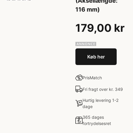
(Aksellængde:
116 mm)
179,00 kr
Køb her
PrisMatch
Fri fragt over kr. 349
Hurtig levering 1-2
dage
365 dages
fortrydelsesret