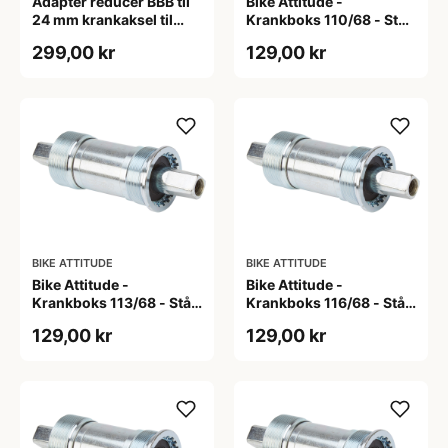
Adapter reducer BBB til
Bike Attitude -
24 mm krankaksel til
Krankboks 110/68 - Stål
brug i BB30 mm
skåle med lukkede lejer
299,00 kr
129,00 kr
BIKE ATTITUDE
BIKE ATTITUDE
Bike Attitude -
Bike Attitude -
Krankboks 113/68 - Stål
Krankboks 116/68 - Stål
skåle med lukkede lejer
skåle med lukkede lejer
129,00 kr
129,00 kr