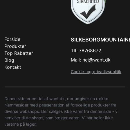
Forside
SILKEBORGMOUNTAIN
Produkter
Tlf. 78768672
Top Rabatter
Mail:
hej@want.dk
Blog
Kontakt
Cookie- og privatlivspolitik
Denne side er en del af want.dk, der udgiver en række
hjemmesider med præsentation af forskellige produkter fra
diverse webshops. Der sælges ikke varer fra denne side - vi
henviser til de shops, som sælger varen. Vi har heller ikke
varerne på lager.