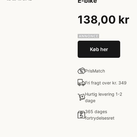
E-bike
138,00 kr
Køb her
PrisMatch
Fri fragt over kr. 349
Hurtig levering 1-2
dage
365 dages
fortrydelsesret