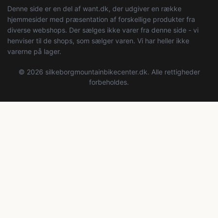
Denne side er en del af want.dk, der udgiver en række
hjemmesider med præsentation af forskellige produkter fra
diverse webshops. Der sælges ikke varer fra denne side - vi
henviser til de shops, som sælger varen. Vi har heller ikke
varerne på lager.
© 2026 silkeborgmountainbikecenter.dk. Alle rettigheder
forbeholdes.