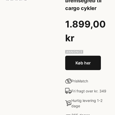
bremsegreb til
cargo cykler
1.899,00
kr
Køb her
PrisMatch
Fri fragt over kr. 349
Hurtig levering 1-2
dage