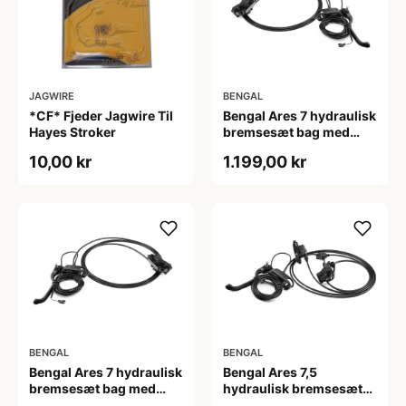
JAGWIRE
BENGAL
*CF* Fjeder Jagwire Til
Bengal Ares 7 hydraulisk
Hayes Stroker
bremsesæt bag med
højre greb til Cargo
10,00 kr
1.199,00 kr
cykler
BENGAL
BENGAL
Bengal Ares 7 hydraulisk
Bengal Ares 7,5
bremsesæt bag med
hydraulisk bremsesæt
venstre greb til Cargo
bag med højre greb til