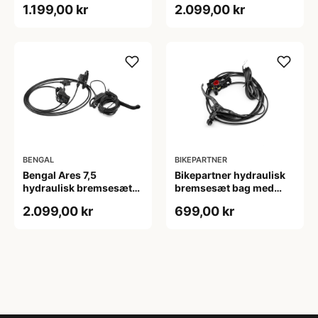
1.199,00 kr
2.099,00 kr
cykler
Cargo cykler
BENGAL
BIKEPARTNER
Bengal Ares 7,5
Bikepartner hydraulisk
hydraulisk bremsesæt
bremsesæt bag med
front med højre greb til
venstre bremsegreb til
2.099,00 kr
699,00 kr
Cargo cykler
cargo cykler