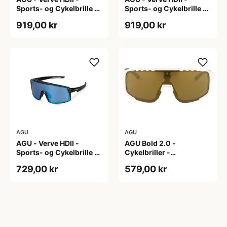
Sports- og Cykelbrille -
Sports- og Cykelbrille -
3 sæt linser - Crystal
3 sæt linser - Mat Hvid
919,00 kr
919,00 kr
AGU
AGU
AGU - Verve HDII -
AGU Bold 2.0 -
Sports- og Cykelbrille -
Cykelbriller -
3 sæt linser - Mat
Hvid/Bronze
729,00 kr
579,00 kr
Sort/Gul