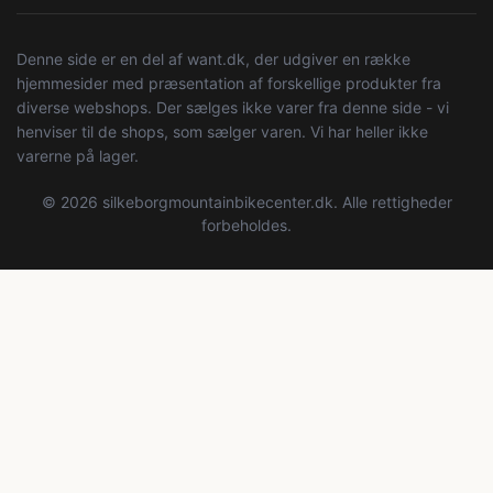
Denne side er en del af want.dk, der udgiver en række
hjemmesider med præsentation af forskellige produkter fra
diverse webshops. Der sælges ikke varer fra denne side - vi
henviser til de shops, som sælger varen. Vi har heller ikke
varerne på lager.
© 2026 silkeborgmountainbikecenter.dk. Alle rettigheder
forbeholdes.