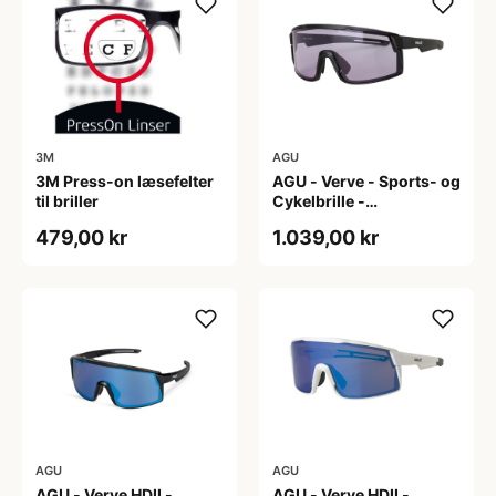
3M
AGU
3M Press-on læsefelter
AGU - Verve - Sports- og
til briller
Cykelbrille -
Photokromisk linse -
479,00 kr
1.039,00 kr
Mat Sort
AGU
AGU
AGU - Verve HDII -
AGU - Verve HDII -