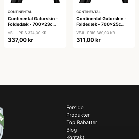
CONTINENTAL
CONTINENTAL
Continental Gatorskin -
Continental Gatorskin -
Foldedæk - 700x23c
Foldedæk - 700x25c
(23-622)
(25-622)
VEJL. PRIS 374,00 KR
VEJL. PRIS 389,00 KR
337,00 kr
311,00 kr
Forside
Produkter
Top Rabatter
Blog
Kontakt