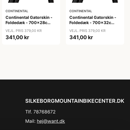
CONTINENTAL
CONTINENTAL
Continental Gatorskin -
Continental Gatorskin -
Foldedæk - 700x28c
Foldedæk - 700x32c
(28-622)
(32-622)
VEJL. PRIS 379,00 KR
VEJL. PRIS 379,00 KR
341,00 kr
341,00 kr
SILKEBORGMOUNTAINBIKECENTER.DK
Tlf. 78768672
Mail:
hej@want.dk