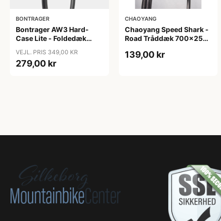
BONTRAGER
CHAOYANG
Bontrager AW3 Hard-
Chaoyang Speed Shark -
Case Lite - Foldedæk
Road Tråddæk 700x25c
Road - 700x38c - Sort
(25-622) - Rhino Skin
VEJL. PRIS 349,00 KR
139,00 kr
279,00 kr