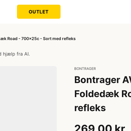
OUTLET
æk Road - 700x25c - Sort med refleks
 hjælp fra AI.
BONTRAGER
Bontrager A
Foldedæk Ro
refleks
269,00 kr