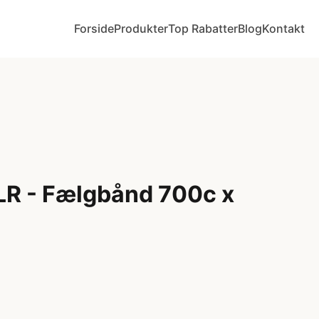
Forside
Produkter
Top Rabatter
Blog
Kontakt
LR - Fælgbånd 700c x