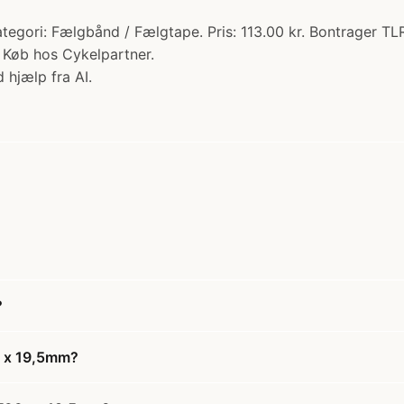
gori: Fælgbånd / Fælgtape. Pris: 113.00 kr. Bontrager TLR
. Køb hos Cykelpartner.
 hjælp fra AI.
?
c x 19,5mm?