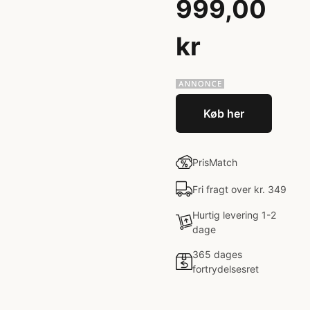
999,00
kr
Køb her
PrisMatch
Fri fragt over kr. 349
Hurtig levering 1-2
dage
365 dages
fortrydelsesret