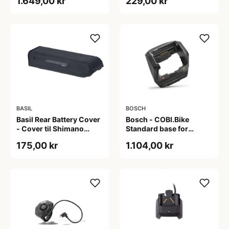
1.649,00 kr
229,00 kr
BASIL
BOSCH
Basil Rear Battery Cover
Bosch - COBI.Bike
- Cover til Shimano
Standard base for
Steps batteri - Black
standard cykel typer
175,00 kr
1.104,00 kr