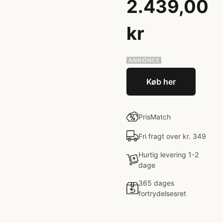
2.439,00
kr
Køb her
PrisMatch
Fri fragt over kr. 349
Hurtig levering 1-2
dage
365 dages
fortrydelsesret