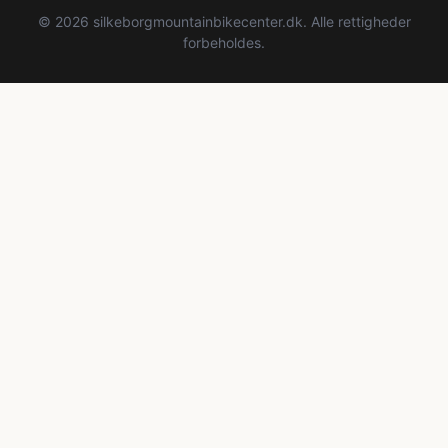
© 2026 silkeborgmountainbikecenter.dk. Alle rettigheder
forbeholdes.