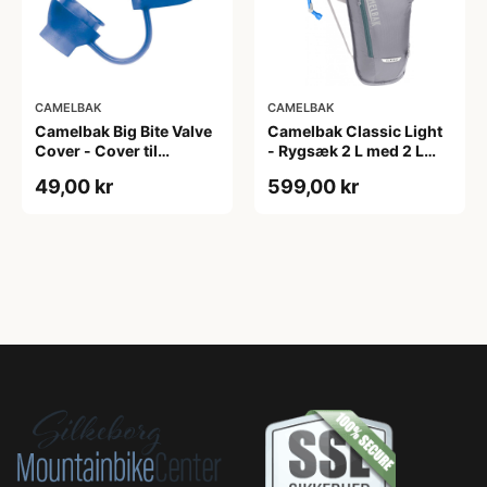
CAMELBAK
CAMELBAK
Camelbak Big Bite Valve
Camelbak Classic Light
Cover - Cover til
- Rygsæk 2 L med 2 L
mundstykke - Blå
vandreservior -
49,00 kr
599,00 kr
Gunmetal/Hydro