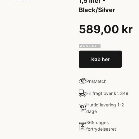
1,5 liter -
Black/Silver
589,00 kr
Køb her
PrisMatch
Fri fragt over kr. 349
Hurtig levering 1-2
dage
365 dages
fortrydelsesret