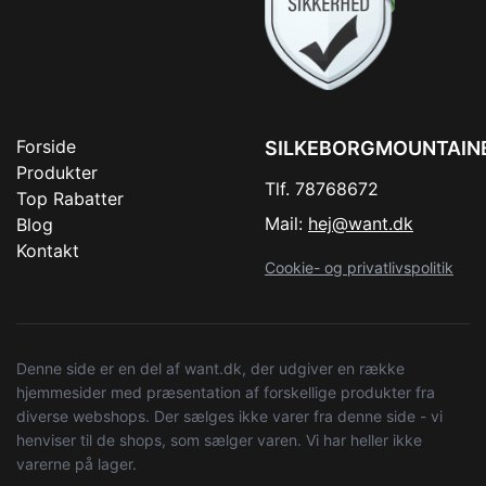
Forside
SILKEBORGMOUNTAIN
Produkter
Tlf. 78768672
Top Rabatter
Mail:
hej@want.dk
Blog
Kontakt
Cookie- og privatlivspolitik
Denne side er en del af want.dk, der udgiver en række
hjemmesider med præsentation af forskellige produkter fra
diverse webshops. Der sælges ikke varer fra denne side - vi
henviser til de shops, som sælger varen. Vi har heller ikke
varerne på lager.