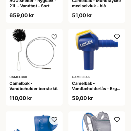
AGU Shelter - Rygsæk -
Camelbak - Mundstykke
21L - Vandtæt - Sort
med selvluk - blå
659,00 kr
51,00 kr
CAMELBAK
CAMELBAK
Camelbak -
Camelbak -
Vandbeholder børste kit
Vandbeholderlås - Ergo
Hydrolock
110,00 kr
59,00 kr