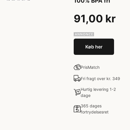
100% BPA fri
91,00 kr
Køb her
PrisMatch
Fri fragt over kr. 349
Hurtig levering 1-2
dage
365 dages
fortrydelsesret