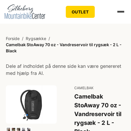
OUTLET
Forside
/
Rygsække
/
Camelbak StoAway 70 oz - Vandreservoir til rygsæk - 2 L -
Black
Dele af indholdet på denne side kan være genereret
med hjælp fra AI.
CAMELBAK
Camelbak
StoAway 70 oz -
Vandreservoir til
rygsæk - 2 L -