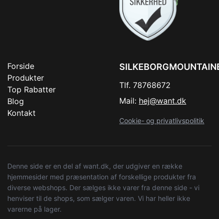
Forside
SILKEBORGMOUNTAIN
Produkter
Tlf. 78768672
Top Rabatter
Mail:
hej@want.dk
Blog
Kontakt
Cookie- og privatlivspolitik
Denne side er en del af want.dk, der udgiver en række
hjemmesider med præsentation af forskellige produkter fra
diverse webshops. Der sælges ikke varer fra denne side - vi
henviser til de shops, som sælger varen. Vi har heller ikke
varerne på lager.