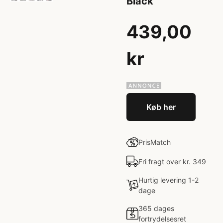
Black
439,00
kr
Køb her
PrisMatch
Fri fragt over kr. 349
Hurtig levering 1-2
dage
365 dages
fortrydelsesret