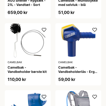
AGU Shelter - Rygsæk -
Camelbak - Mundstykke
21L - Vandtæt - Sort
med selvluk - blå
659,00 kr
51,00 kr
CAMELBAK
CAMELBAK
Camelbak -
Camelbak -
Vandbeholder børste kit
Vandbeholderlås - Ergo
Hydrolock
110,00 kr
59,00 kr