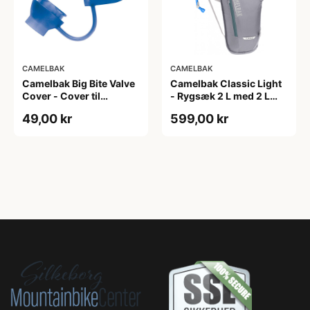
CAMELBAK
CAMELBAK
Camelbak Big Bite Valve
Camelbak Classic Light
Cover - Cover til
- Rygsæk 2 L med 2 L
mundstykke - Blå
vandreservior -
49,00 kr
599,00 kr
Gunmetal/Hydro