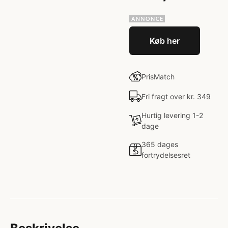
Køb her
PrisMatch
Fri fragt over kr. 349
Hurtig levering 1-2
dage
365 dages
fortrydelsesret