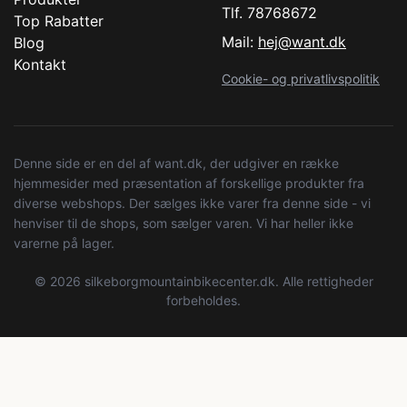
Tlf. 78768672
Top Rabatter
Mail:
hej@want.dk
Blog
Kontakt
Cookie- og privatlivspolitik
Denne side er en del af want.dk, der udgiver en række
hjemmesider med præsentation af forskellige produkter fra
diverse webshops. Der sælges ikke varer fra denne side - vi
henviser til de shops, som sælger varen. Vi har heller ikke
varerne på lager.
© 2026 silkeborgmountainbikecenter.dk. Alle rettigheder
forbeholdes.