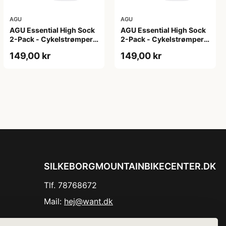
AGU
AGU
AGU Essential High Sock
AGU Essential High Sock
2-Pack - Cykelstrømper -
2-Pack - Cykelstrømper -
Hvid - L/XL
Hvid - S/M
149,00 kr
149,00 kr
SILKEBORGMOUNTAINBIKECENTER.DK
Tlf. 78768672
Mail:
hej@want.dk
Cookie- og privatlivspolitik