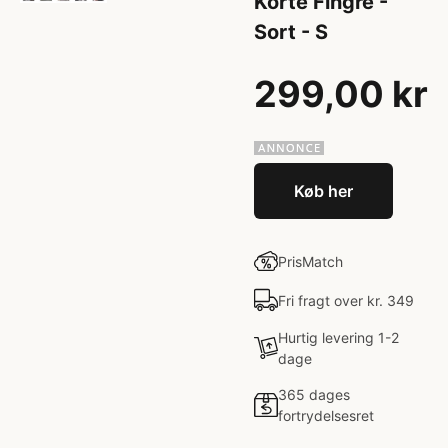
Korte Fingre -
Sort - S
299,00 kr
Køb her
PrisMatch
Fri fragt over kr. 349
Hurtig levering 1-2
dage
365 dages
fortrydelsesret