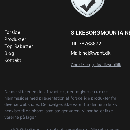
Forside
SILKEBORGMOUNTAIN
Produkter
Tlf. 78768672
Top Rabatter
Mail:
hej@want.dk
Blog
Kontakt
Cookie- og privatlivspolitik
Denne side er en del af want.dk, der udgiver en række
hjemmesider med præsentation af forskellige produkter fra
diverse webshops. Der sælges ikke varer fra denne side - vi
henviser til de shops, som sælger varen. Vi har heller ikke
varerne på lager.
© 2026 silkeborgmountainbikecenter.dk. Alle rettigheder