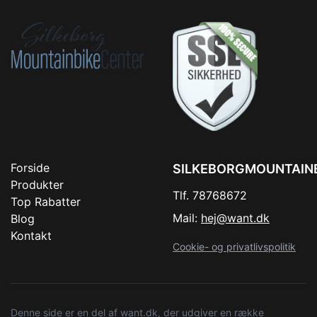
Forside
SILKEBORGMOUNTAIN
Produkter
Tlf. 78768672
Top Rabatter
Mail:
hej@want.dk
Blog
Kontakt
Cookie- og privatlivspolitik
Denne side er en del af want.dk, der udgiver en række