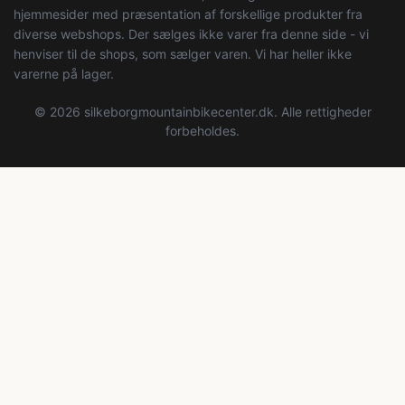
hjemmesider med præsentation af forskellige produkter fra
diverse webshops. Der sælges ikke varer fra denne side - vi
henviser til de shops, som sælger varen. Vi har heller ikke
varerne på lager.
© 2026 silkeborgmountainbikecenter.dk. Alle rettigheder
forbeholdes.