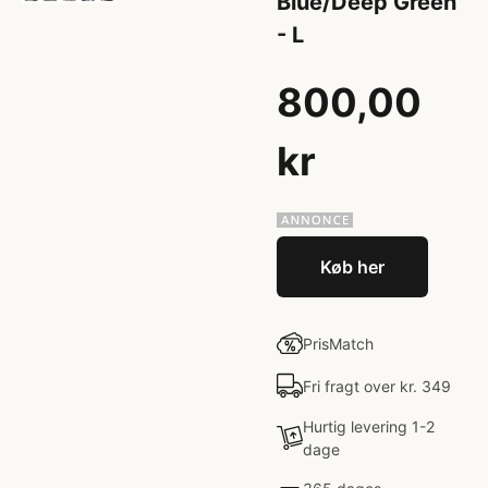
Blue/Deep Green
- L
800,00
kr
Køb her
PrisMatch
Fri fragt over kr. 349
Hurtig levering 1-2
dage