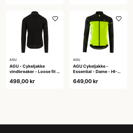
AGU
AGU
AGU - Cykeljakke
AGU Cykeljakke -
vindbreaker - Loose fit -
Essential - Dame - HI-
Sort - Str. XXXL
VIS - Sort/Gul - Str. M
498,00 kr
649,00 kr