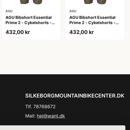
AGU
AGU
AGU Bibshort Essential
AGU Bibshort Essential
Prime 2 - Cykelshorts -
Prime 2 - Cykelshorts -
Dame - Army Grøn - Str.
Dame - Army Grøn - Str. L
432,00 kr
432,00 kr
2XL
SILKEBORGMOUNTAINBIKECENTER.DK
Tlf. 78768672
Mail:
hej@want.dk
Cookie- og privatlivspolitik