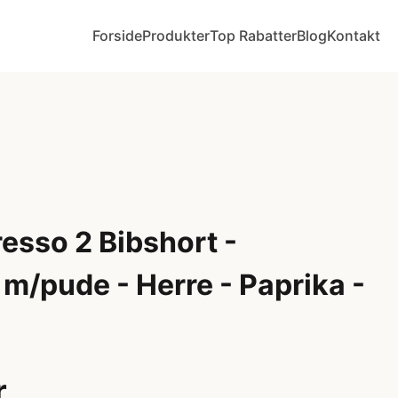
Forside
Produkter
Top Rabatter
Blog
Kontakt
resso 2 Bibshort -
m/pude - Herre - Paprika -
r