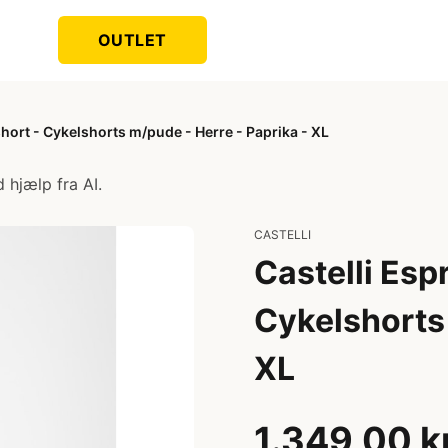
OUTLET
short - Cykelshorts m/pude - Herre - Paprika - XL
 hjælp fra AI.
CASTELLI
Castelli Esp
Cykelshorts 
XL
1.349,00 k