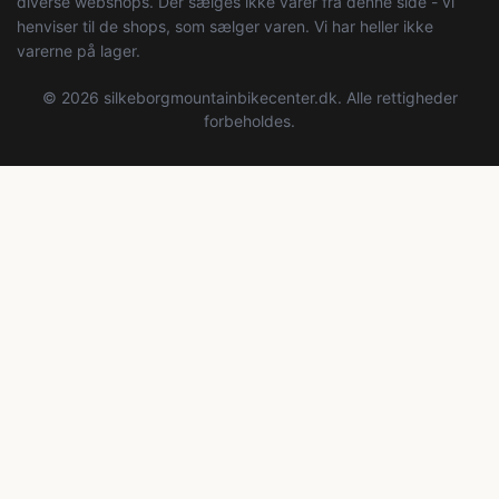
diverse webshops. Der sælges ikke varer fra denne side - vi
henviser til de shops, som sælger varen. Vi har heller ikke
varerne på lager.
© 2026 silkeborgmountainbikecenter.dk. Alle rettigheder
forbeholdes.