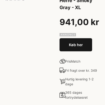
Herre - Smoky
Gray - XL
941,00 kr
Køb her
PrisMatch
Fri fragt over kr. 349
Hurtig levering 1-2
dage
365 dages
fortrydelsesret