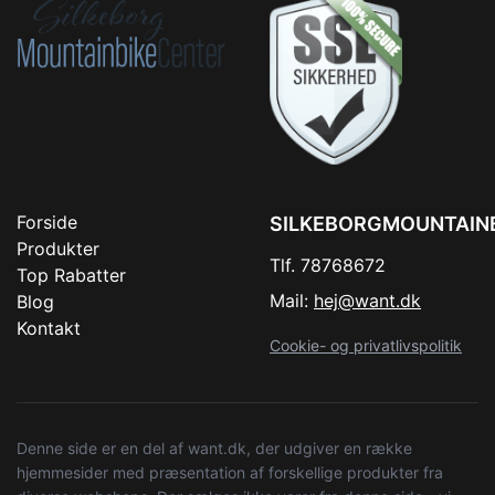
Forside
SILKEBORGMOUNTAIN
Produkter
Tlf. 78768672
Top Rabatter
Mail:
hej@want.dk
Blog
Kontakt
Cookie- og privatlivspolitik
Denne side er en del af want.dk, der udgiver en række
hjemmesider med præsentation af forskellige produkter fra