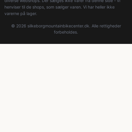
diverse webshops. Der sælges ikke varer fra denne side - vi
henviser til de shops, som sælger varen. Vi har heller ikke
varerne på lager.
© 2026 silkeborgmountainbikecenter.dk. Alle rettigheder
forbeholdes.