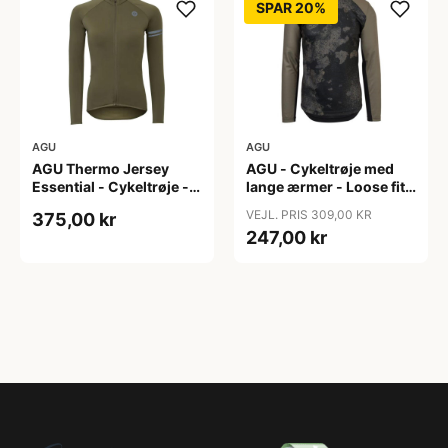
SPAR 20%
AGU
AGU
AGU Thermo Jersey
AGU - Cykeltrøje med
Essential - Cykeltrøje -
lange ærmer - Loose fit -
Dame - Army grøn - Str.
MTB - Army Grøn - Str. S
VEJL. PRIS 309,00 KR
375,00 kr
XXL
247,00 kr