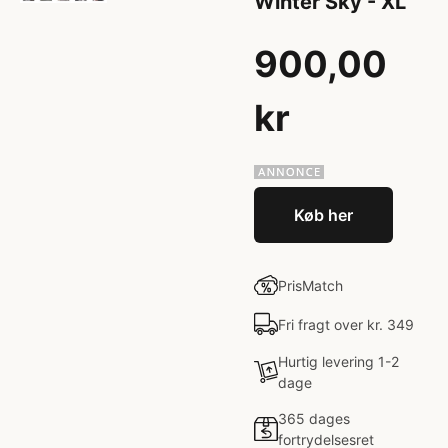
Winter Sky - XL
900,00
kr
Køb her
PrisMatch
Fri fragt over kr. 349
Hurtig levering 1-2
dage
365 dages
fortrydelsesret