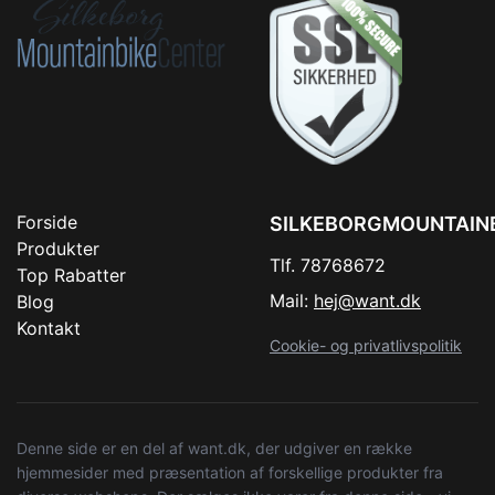
Forside
SILKEBORGMOUNTAIN
Produkter
Tlf. 78768672
Top Rabatter
Mail:
hej@want.dk
Blog
Kontakt
Cookie- og privatlivspolitik
Denne side er en del af want.dk, der udgiver en række
hjemmesider med præsentation af forskellige produkter fra