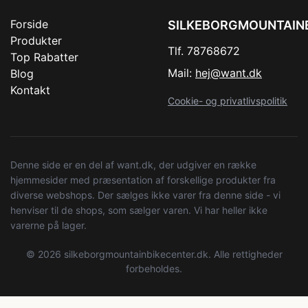
Forside
SILKEBORGMOUNTAIN
Produkter
Tlf. 78768672
Top Rabatter
Mail:
hej@want.dk
Blog
Kontakt
Cookie- og privatlivspolitik
Denne side er en del af want.dk, der udgiver en række
hjemmesider med præsentation af forskellige produkter fra
diverse webshops. Der sælges ikke varer fra denne side - vi
henviser til de shops, som sælger varen. Vi har heller ikke
varerne på lager.
© 2026 silkeborgmountainbikecenter.dk. Alle rettigheder
forbeholdes.