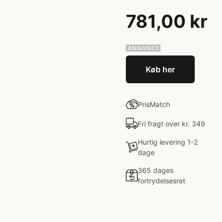
781,00 kr
Køb her
PrisMatch
Fri fragt over kr. 349
Hurtig levering 1-2
dage
365 dages
fortrydelsesret