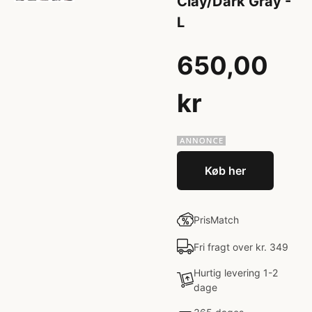
Clay/Dark Gray -
L
650,00
kr
Køb her
PrisMatch
Fri fragt over kr. 349
Hurtig levering 1-2
dage