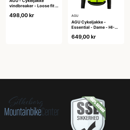
AGU - Cykeljakke
vindbreaker - Loose fit -
Sort - Str. XXXL
498,00 kr
AGU
AGU Cykeljakke -
Essential - Dame - HI-
VIS - Sort/Gul - Str. M
649,00 kr