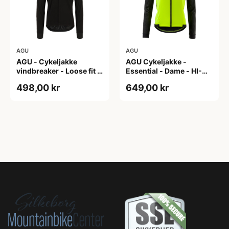
AGU
AGU
AGU - Cykeljakke
AGU Cykeljakke -
vindbreaker - Loose fit -
Essential - Dame - HI-
Sort - Str. XXXL
VIS - Sort/Gul - Str. M
498,00 kr
649,00 kr