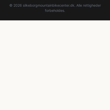
© 2026 silkeborgmountainbikecenter.dk. Alle rettigheder
forbeholdes.