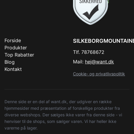
Forside
SILKEBORGMOUNTAIN
Produkter
Tlf. 78768672
Top Rabatter
Mail:
hej@want.dk
Blog
Kontakt
Cookie- og privatlivspolitik
Denne side er en del af want.dk, der udgiver en række
hjemmesider med præsentation af forskellige produkter fra
diverse webshops. Der sælges ikke varer fra denne side - vi
henviser til de shops, som sælger varen. Vi har heller ikke
varerne på lager.