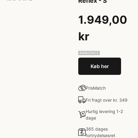
Reflex - S
1.949,00
kr
Køb her
PrisMatch
Fri fragt over kr. 349
Hurtig levering 1-2
dage
365 dages
fortrydelsesret