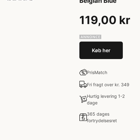
Belgian Blue
119,00 kr
Køb her
PrisMatch
Fri fragt over kr. 349
Hurtig levering 1-2
dage
365 dages
fortrydelsesret