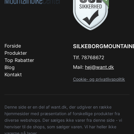
Forside
SILKEBORGMOUNTAIN
Produkter
Tlf. 78768672
Top Rabatter
Mail:
hej@want.dk
Blog
Kontakt
Cookie- og privatlivspolitik
Denne side er en del af want.dk, der udgiver en række
hjemmesider med præsentation af forskellige produkter fra
diverse webshops. Der sælges ikke varer fra denne side - vi
henviser til de shops, som sælger varen. Vi har heller ikke
varerne på lager.