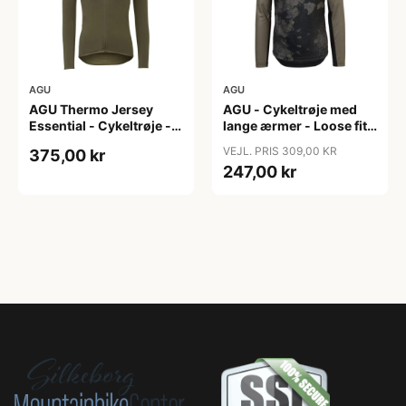
AGU
AGU
AGU Thermo Jersey
AGU - Cykeltrøje med
Essential - Cykeltrøje -
lange ærmer - Loose fit -
Dame - Army grøn - Str.
MTB - Army Grøn - Str. S
VEJL. PRIS 309,00 KR
375,00 kr
XXL
247,00 kr