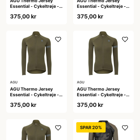
AGU Thermo Jersey
AGU Thermo Jersey
Essential - Cykeltrøje -
Essential - Cykeltrøje -
Dame - Army grøn - Str.
Dame - Army grøn - Str.
375,00 kr
375,00 kr
L
M
AGU
AGU
AGU Thermo Jersey
AGU Thermo Jersey
Essential - Cykeltrøje -
Essential - Cykeltrøje -
Dame - Army grøn - Str.
Dame - Army grøn - Str.
375,00 kr
375,00 kr
S
XL
SPAR 20%