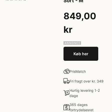
Sort - M
849,00
kr
Køb her
PrisMatch
Fri fragt over kr. 349
Hurtig levering 1-2
dage
365 dages
fortrydelsesret