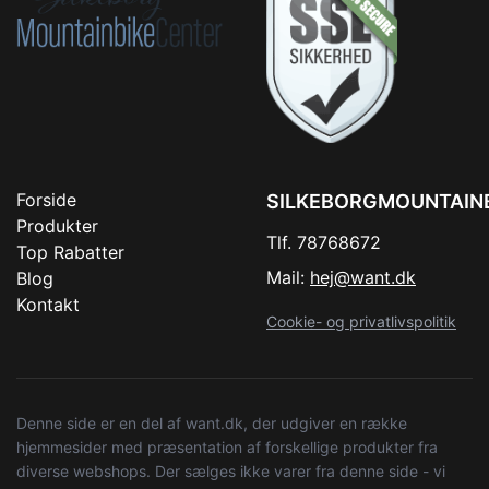
Forside
SILKEBORGMOUNTAIN
Produkter
Tlf. 78768672
Top Rabatter
Mail:
hej@want.dk
Blog
Kontakt
Cookie- og privatlivspolitik
Denne side er en del af want.dk, der udgiver en række
hjemmesider med præsentation af forskellige produkter fra
diverse webshops. Der sælges ikke varer fra denne side - vi