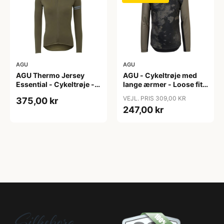
AGU
AGU
AGU Thermo Jersey
AGU - Cykeltrøje med
Essential - Cykeltrøje -
lange ærmer - Loose fit -
Dame - Army grøn - Str.
MTB - Army Grøn - Str. S
VEJL. PRIS 309,00 KR
375,00 kr
XXL
247,00 kr