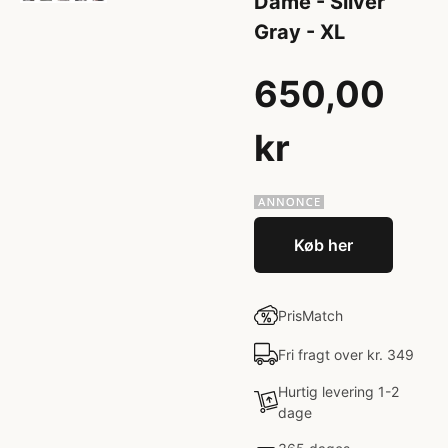
Dame - Silver
Gray - XL
650,00
kr
Køb her
PrisMatch
Fri fragt over kr. 349
Hurtig levering 1-2
dage