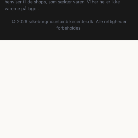
henviser til de shops, som sælger varen. Vi har heller ikke
varerne på lager.
© 2026 silkeborgmountainbikecenter.dk. Alle rettigheder
forbeholdes.