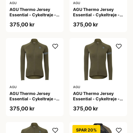
AGU
AGU
AGU Thermo Jersey
AGU Thermo Jersey
Essential - Cykeltrøje -
Essential - Cykeltrøje -
Dame - Army grøn - Str.
Dame - Army grøn - Str.
375,00 kr
375,00 kr
L
M
AGU
AGU
AGU Thermo Jersey
AGU Thermo Jersey
Essential - Cykeltrøje -
Essential - Cykeltrøje -
Dame - Army grøn - Str.
Dame - Army grøn - Str.
375,00 kr
375,00 kr
S
XL
SPAR 20%