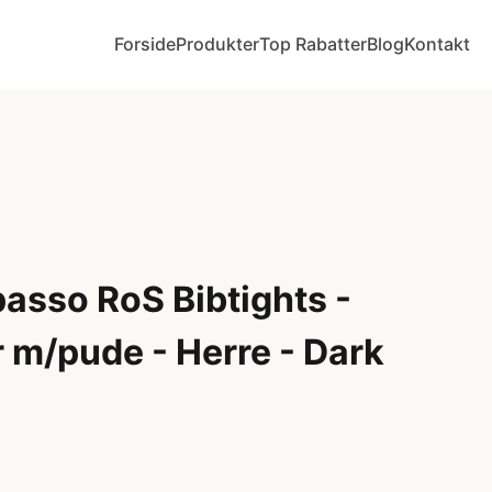
Forside
Produkter
Top Rabatter
Blog
Kontakt
passo RoS Bibtights -
 m/pude - Herre - Dark