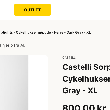
OUTLET
ibtights - Cykelhukser m/pude - Herre - Dark Gray - XL
 hjælp fra AI.
CASTELLI
Castelli Sor
Cykelhukser
Gray - XL
800,00 kr