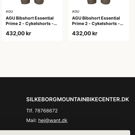
AGU
AGU
AGU Bibshort Essential
AGU Bibshort Essential
Prime 2 - Cykelshorts -
Prime 2 - Cykelshorts -
Dame - Army Grøn - Str.
Dame - Army Grøn - Str. L
432,00 kr
432,00 kr
2XL
SILKEBORGMOUNTAINBIKECENTER.DK
Tlf. 78768672
Mail:
hej@want.dk
Cookie- og privatlivspolitik