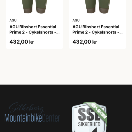
AGU
AGU
AGU Bibshort Essential
AGU Bibshort Essential
Prime 2 - Cykelshorts -
Prime 2 - Cykelshorts -
Dame - Army Grøn - Str.
Dame - Army Grøn - Str.
432,00 kr
432,00 kr
2XL
L