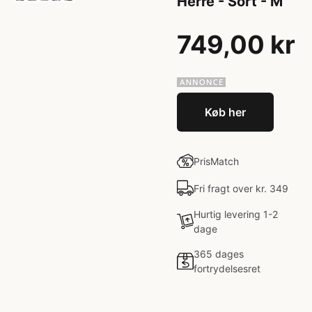
Herre - Sort - M
749,00 kr
Køb her
PrisMatch
Fri fragt over kr. 349
Hurtig levering 1-2
dage
365 dages
fortrydelsesret