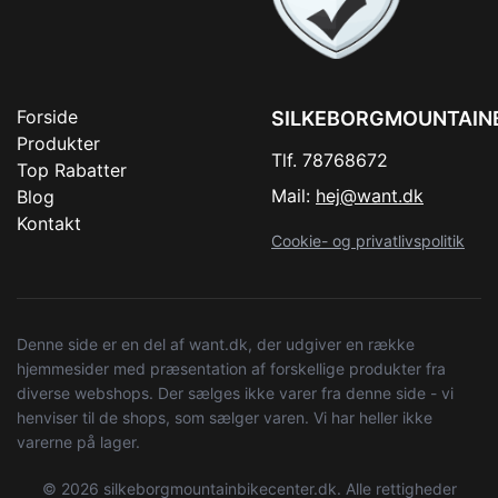
Forside
SILKEBORGMOUNTAIN
Produkter
Tlf. 78768672
Top Rabatter
Mail:
hej@want.dk
Blog
Kontakt
Cookie- og privatlivspolitik
Denne side er en del af want.dk, der udgiver en række
hjemmesider med præsentation af forskellige produkter fra
diverse webshops. Der sælges ikke varer fra denne side - vi
henviser til de shops, som sælger varen. Vi har heller ikke
varerne på lager.
© 2026 silkeborgmountainbikecenter.dk. Alle rettigheder