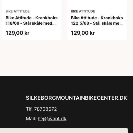
BIKE ATTITUDE
BIKE ATTITUDE
Bike Attitude - Krankboks
Bike Attitude - Krankboks
118/68 - Stål skåle med
122,5/68 - Stål skåle med
lukkede lejer
lukkede lejer
129,00 kr
129,00 kr
SILKEBORGMOUNTAINBIKECENTER.DK
Tlf. 78768672
Mail:
hej@want.dk
Cookie- og privatlivspolitik