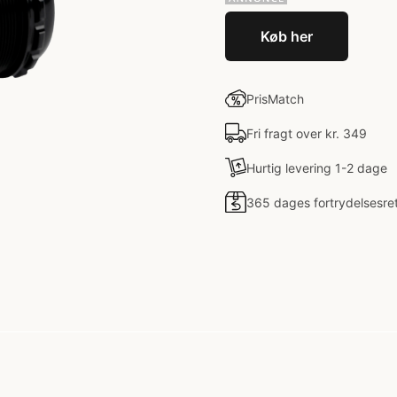
Køb her
PrisMatch
Fri fragt over kr. 349
Hurtig levering 1-2 dage
365 dages fortrydelsesre