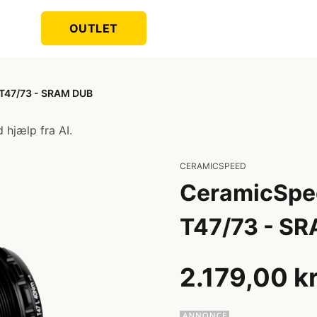
OUTLET
 T47/73 - SRAM DUB
 hjælp fra AI.
CERAMICSPEED
CeramicSpe
T47/73 - S
2.179,00 k