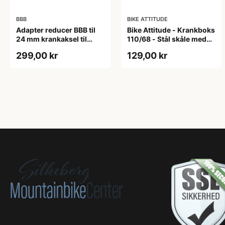
BBB
BIKE ATTITUDE
Adapter reducer BBB til
Bike Attitude - Krankboks
24 mm krankaksel til
110/68 - Stål skåle med
brug i BB30 mm
lukkede lejer
299,00 kr
129,00 kr