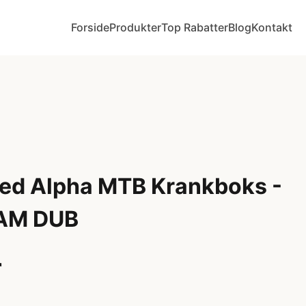
Forside
Produkter
Top Rabatter
Blog
Kontakt
ed Alpha MTB Krankboks -
RAM DUB
r