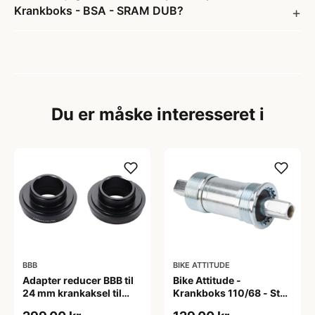
Krankboks - BSA - SRAM DUB?
Du er måske interesseret i
BBB
BIKE ATTITUDE
Adapter reducer BBB til
Bike Attitude -
24 mm krankaksel til
Krankboks 110/68 - Stål
brug i BB30 mm
skåle med lukkede lejer