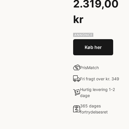
2.319,00
kr
Køb her
PrisMatch
Fri fragt over kr. 349
Hurtig levering 1-2
dage
365 dages
fortrydelsesret