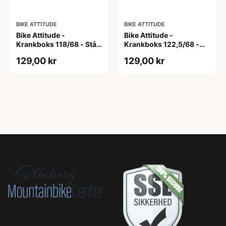
BIKE ATTITUDE
BIKE ATTITUDE
Bike Attitude -
Bike Attitude -
Krankboks 118/68 - Stål
Krankboks 122,5/68 -
skåle med lukkede lejer
Stål skåle med lukkede
129,00 kr
129,00 kr
lejer