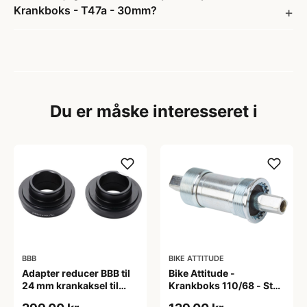
Krankboks - T47a - 30mm?
Du er måske interesseret i
BBB
BIKE ATTITUDE
Adapter reducer BBB til
Bike Attitude -
24 mm krankaksel til
Krankboks 110/68 - Stål
brug i BB30 mm
skåle med lukkede lejer