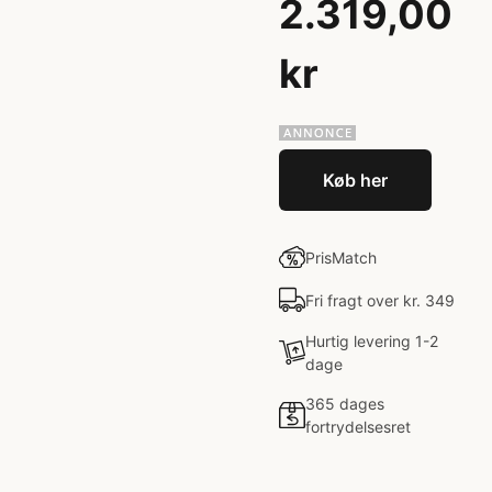
2.319,00
kr
Køb her
PrisMatch
Fri fragt over kr. 349
Hurtig levering 1-2
dage
365 dages
fortrydelsesret