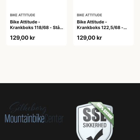
BIKE ATTITUDE
BIKE ATTITUDE
Bike Attitude -
Bike Attitude -
Krankboks 118/68 - Stål
Krankboks 122,5/68 -
skåle med lukkede lejer
Stål skåle med lukkede
129,00 kr
129,00 kr
lejer