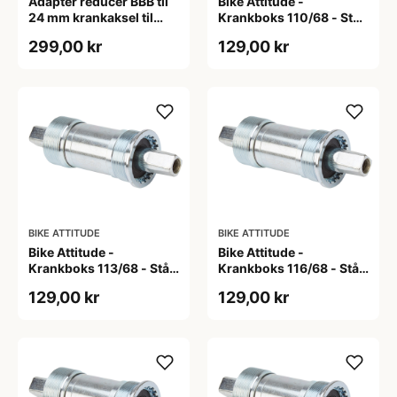
Adapter reducer BBB til
Bike Attitude -
24 mm krankaksel til
Krankboks 110/68 - Stål
brug i BB30 mm
skåle med lukkede lejer
299,00 kr
129,00 kr
BIKE ATTITUDE
BIKE ATTITUDE
Bike Attitude -
Bike Attitude -
Krankboks 113/68 - Stål
Krankboks 116/68 - Stål
skåle med lukkede lejer
skåle med lukkede lejer
129,00 kr
129,00 kr