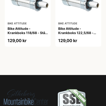
BIKE ATTITUDE
BIKE ATTITUDE
Bike Attitude -
Bike Attitude -
Krankboks 118/68 - Stål
Krankboks 122,5/68 -
skåle med lukkede lejer
Stål skåle med lukkede
129,00 kr
129,00 kr
lejer