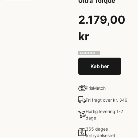
Ultra Torque
2.179,00
kr
Køb her
PrisMatch
Fri fragt over kr. 349
Hurtig levering 1-2
dage
365 dages
fortrydelsesret