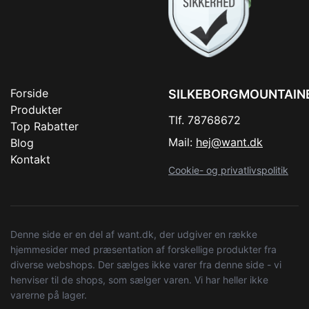
Forside
SILKEBORGMOUNTAIN
Produkter
Tlf. 78768672
Top Rabatter
Mail:
hej@want.dk
Blog
Kontakt
Cookie- og privatlivspolitik
Denne side er en del af want.dk, der udgiver en række
hjemmesider med præsentation af forskellige produkter fra
diverse webshops. Der sælges ikke varer fra denne side - vi
henviser til de shops, som sælger varen. Vi har heller ikke
varerne på lager.