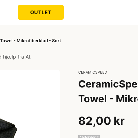
OUTLET
owel - Mikrofiberklud - Sort
 hjælp fra AI.
CERAMICSPEED
CeramicSpee
Towel - Mikr
82,00 kr