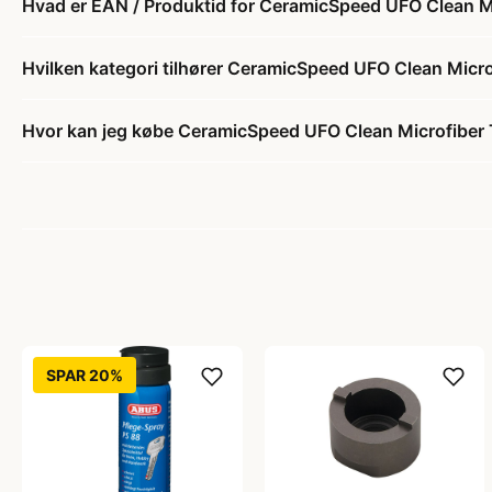
Hvad er EAN / Produktid for CeramicSpeed UFO Clean Mic
Hvilken kategori tilhører CeramicSpeed UFO Clean Microf
Hvor kan jeg købe CeramicSpeed UFO Clean Microfiber T
SPAR 20%