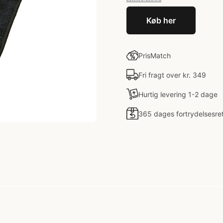
Køb her
PrisMatch
Fri fragt over kr. 349
Hurtig levering 1-2 dage
365 dages fortrydelsesre