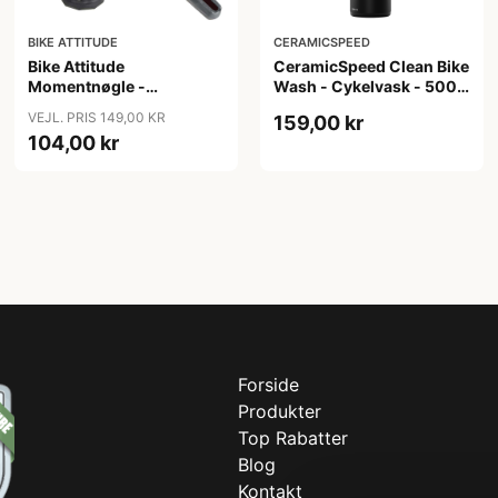
BIKE ATTITUDE
CERAMICSPEED
Bike Attitude
CeramicSpeed Clean Bike
Momentnøgle -
Wash - Cykelvask - 500
15/15/20Nm til elcykler
ml
VEJL. PRIS 149,00 KR
159,00 kr
104,00 kr
Forside
Produkter
Top Rabatter
Blog
Kontakt