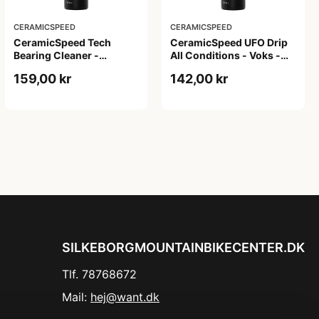
CERAMICSPEED
CERAMICSPEED
CeramicSpeed Tech
CeramicSpeed UFO Drip
Bearing Cleaner -
All Conditions - Voks -
Affedter - 100 ml
100 ml
159,00 kr
142,00 kr
SILKEBORGMOUNTAINBIKECENTER.DK
Tlf. 78768672
Mail:
hej@want.dk