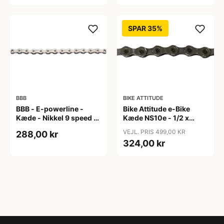
SPAR 35%
BBB
BIKE ATTITUDE
BBB - E-powerline -
Bike Attitude e-Bike
Kæde - Nikkel 9 speed til
Kæde NS10e - 1/2 x
E-bike
11/128in - 10 Speed -
VEJL. PRIS 499,00 KR
288,00 kr
136 led
324,00 kr