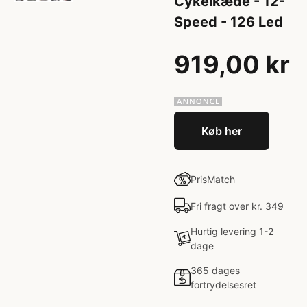
Cykelkæde - 12-
Speed - 126 Led
919,00 kr
Køb her
PrisMatch
Fri fragt over kr. 349
Hurtig levering 1-2
dage
365 dages
fortrydelsesret