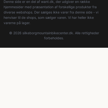
Denne side er en del af want.dk, der udgiver en række
hjemmesider med præsentation af forskellige produkter fra
diverse webshops. Der sælges ikke varer fra denne side - vi
henviser til de shops, som sælger varen. Vi har heller ikke
varerne på lager.
© 2026 silkeborgmountainbikecenter.dk. Alle rettigheder
forbeholdes.