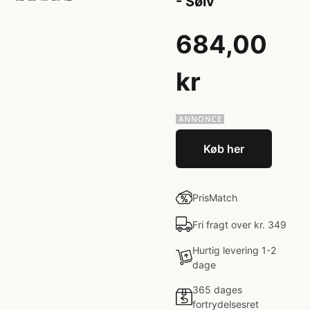
- Sølv
684,00
kr
Køb her
PrisMatch
Fri fragt over kr. 349
Hurtig levering 1-2
dage
365 dages
fortrydelsesret