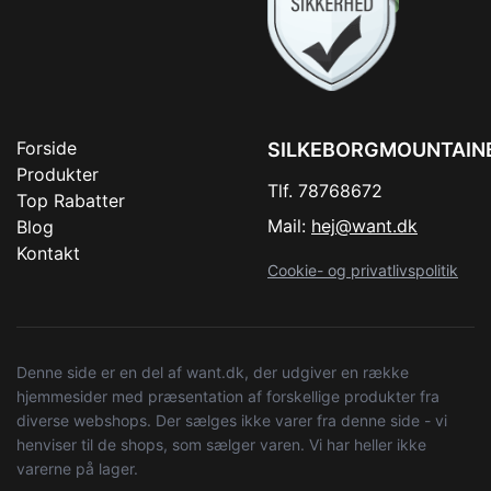
Forside
SILKEBORGMOUNTAIN
Produkter
Tlf. 78768672
Top Rabatter
Mail:
hej@want.dk
Blog
Kontakt
Cookie- og privatlivspolitik
Denne side er en del af want.dk, der udgiver en række
hjemmesider med præsentation af forskellige produkter fra
diverse webshops. Der sælges ikke varer fra denne side - vi
henviser til de shops, som sælger varen. Vi har heller ikke
varerne på lager.