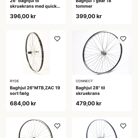
26" baghjul til
Baghjul 1 gear 18
skruekrans med quick
tommer
release
396,00 kr
399,00 kr
RYDE
CONNECT
Baghjul 26"MTB,ZAC 19
Baghjul 28" til
sort fælg
skruekrans
684,00 kr
479,00 kr