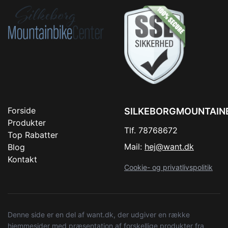
Forside
SILKEBORGMOUNTAIN
Produkter
Tlf. 78768672
Top Rabatter
Mail:
hej@want.dk
Blog
Kontakt
Cookie- og privatlivspolitik
Denne side er en del af want.dk, der udgiver en række
hjemmesider med præsentation af forskellige produkter fra