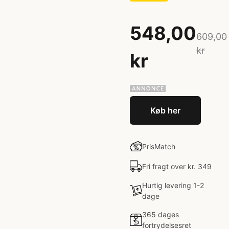
548,00
609,00
kr
kr
Køb her
PrisMatch
Fri fragt over kr. 349
Hurtig levering 1-2
dage
365 dages
fortrydelsesret