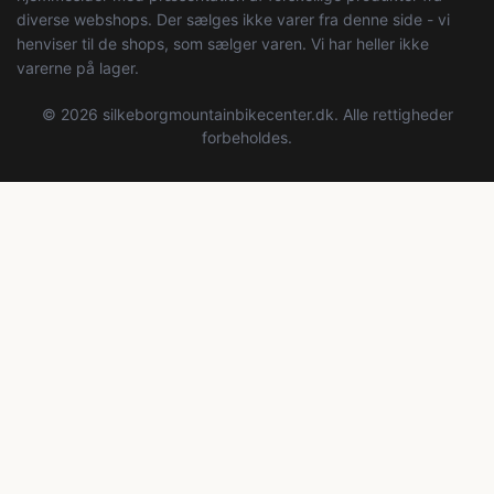
diverse webshops. Der sælges ikke varer fra denne side - vi
henviser til de shops, som sælger varen. Vi har heller ikke
varerne på lager.
© 2026 silkeborgmountainbikecenter.dk. Alle rettigheder
forbeholdes.