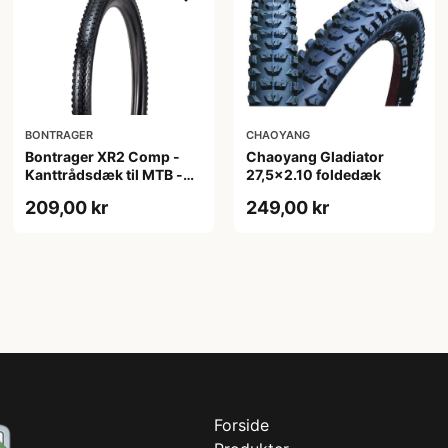
BONTRAGER
CHAOYANG
Bontrager XR2 Comp -
Chaoyang Gladiator
Kanttrådsdæk til MTB -
27,5x2.10 foldedæk
27,5x2.20 - Sort
209,00 kr
249,00 kr
Forside