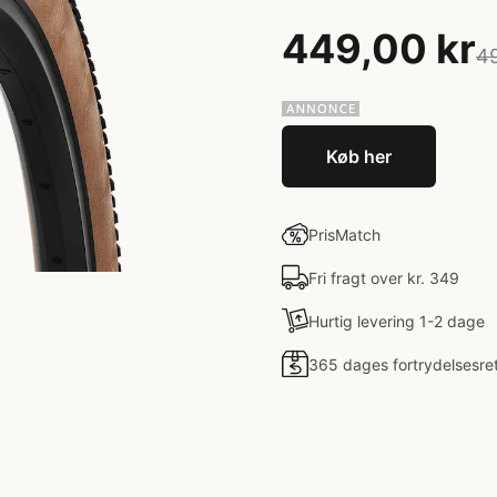
449,00 kr
49
Køb her
PrisMatch
Fri fragt over kr. 349
Hurtig levering 1-2 dage
365 dages fortrydelsesre