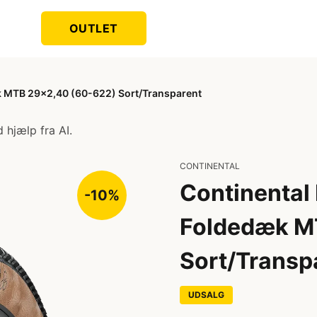
OUTLET
æk MTB 29x2,40 (60-622) Sort/Transparent
 hjælp fra AI.
CONTINENTAL
Continental 
-10%
Foldedæk M
Sort/Transp
UDSALG