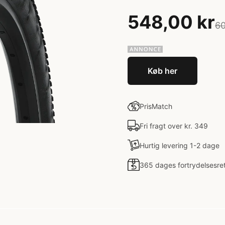
548,00 kr
60
Køb her
PrisMatch
Fri fragt over kr. 349
Hurtig levering 1-2 dage
365 dages fortrydelsesre