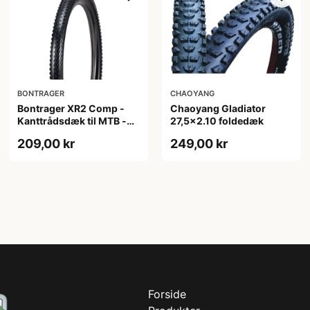
BONTRAGER
CHAOYANG
Bontrager XR2 Comp -
Chaoyang Gladiator
Kanttrådsdæk til MTB -
27,5x2.10 foldedæk
27,5x2.20 - Sort
209,00 kr
249,00 kr
Forside