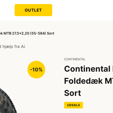
OUTLET
dæk MTB 27,5x2,20 (55-584) Sort
 hjælp fra AI.
CONTINENTAL
Continental 
-10%
Foldedæk M
Sort
UDSALG