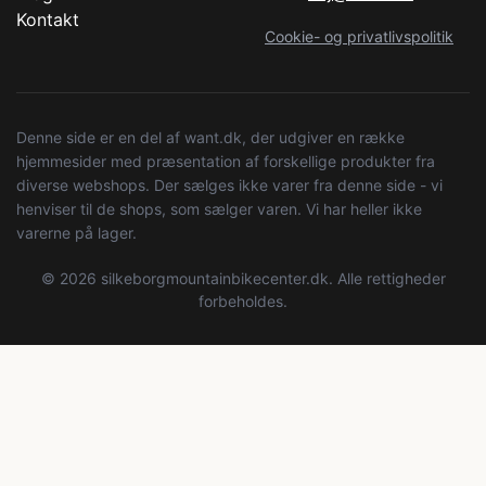
Kontakt
Cookie- og privatlivspolitik
Denne side er en del af want.dk, der udgiver en række
hjemmesider med præsentation af forskellige produkter fra
diverse webshops. Der sælges ikke varer fra denne side - vi
henviser til de shops, som sælger varen. Vi har heller ikke
varerne på lager.
© 2026 silkeborgmountainbikecenter.dk. Alle rettigheder
forbeholdes.