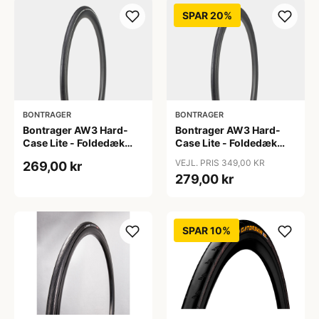
SPAR 20%
BONTRAGER
BONTRAGER
Bontrager AW3 Hard-
Bontrager AW3 Hard-
Case Lite - Foldedæk
Case Lite - Foldedæk
Road - 700x25c - Sort
Road - 700x38c - Sort
VEJL. PRIS 349,00 KR
269,00 kr
med refleks
279,00 kr
SPAR 10%