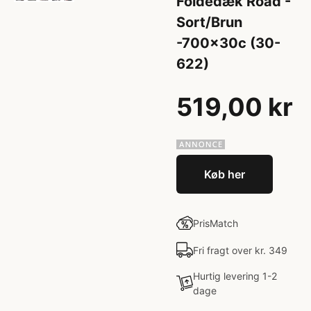
Foldedæk Road -
Sort/Brun
-700x30c (30-
622)
519,00 kr
Køb her
PrisMatch
Fri fragt over kr. 349
Hurtig levering 1-2
dage