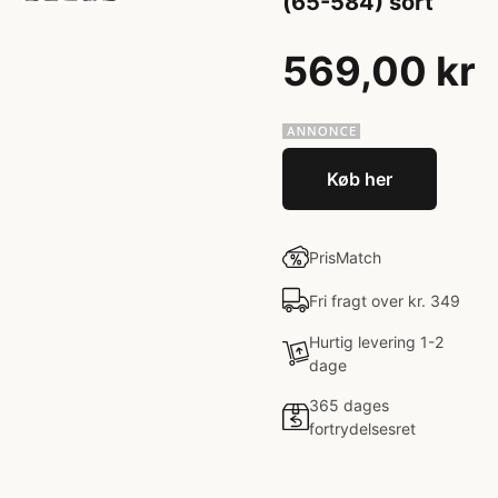
(65-584) sort
569,00 kr
Køb her
PrisMatch
Fri fragt over kr. 349
Hurtig levering 1-2
dage
365 dages
fortrydelsesret